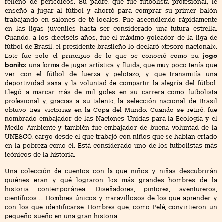
relleno de periódicos. Su padre, que fue futbolista profesional, le
enseñó a jugar al fútbol y ahorró para comprar su primer balón
trabajando en salones de té locales. Fue ascendiendo rápidamente
en las ligas juveniles hasta ser considerado una futura estrella.
Cuando, a los dieciséis años, fue el máximo goleador de la liga de
fútbol de Brasil, el presidente brasileño lo declaró «tesoro nacional».
jogo
Este fue solo el principio de lo que se conoció como su
bonito:
una forma de jugar artística y fluida, que muy poco tenía que
ver con el fútbol de fuerza y pelotazo, y que transmitía una
deportividad sana y la voluntad de compartir la alegría del fútbol.
Llegó a marcar más de mil goles en su carrera como futbolista
profesional y, gracias a su talento, la selección nacional de Brasil
obtuvo tres victorias en la Copa del Mundo. Cuando se retiró, fue
nombrado embajador de las Naciones Unidas para la Ecología y el
Medio Ambiente y también fue embajador de buena voluntad de la
UNESCO, cargo desde el que trabajó con niños que se habían criado
en la pobreza como él. Está considerado uno de los futbolistas más
icónicos de la historia.
Una colección de cuentos con la que niños y niñas descubrirán
quiénes eran y qué lograron los más grandes hombres de la
historia contemporánea. Diseñadores, pintores, aventureros,
científicos… Hombres únicos y maravillosos de los que aprender y
con los que identificarse. Hombres que, como Pelé, convirtieron un
pequeño sueño en una gran historia.